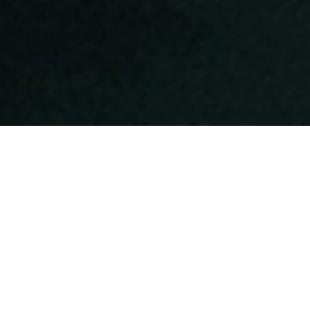
Descubra se a sua carreira já te
qualifica para conquistar o Green Card
definitivo, com suporte completo,
sem padrinhos, sem convite e com
pagamento facilitado em reais com
até