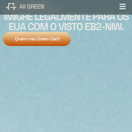
Green Card para
profissionais qualificados:
IMIGRE LEGALMENTE PARA OS
EUA COM O VISTO EB2-NIW.
Quero meu Green Card